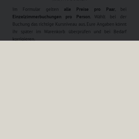
Im Formular gelten
alle Preise pro Paar
, bei
Einzelzimmerbuchungen pro Person
. Wählt bei der
Buchung das richtige Kursniveau aus. Eure Angaben könnt
ihr später im Warenkorb überprüfen und bei Bedarf
korrigieren.
EINZELANMELDUNGEN
Zu allen Workshops meldet Euch bitte paarweise an. Bitte
nutzt ggf. unsere
Tanzpartnerbörse.
TANZPARTNERBÖRSE